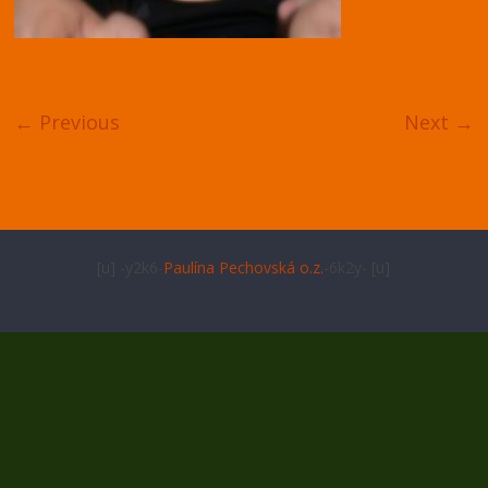
← Previous
Next →
[u] -y2k6-
Paulína Pechovská o.z.
-6k2y- [u]