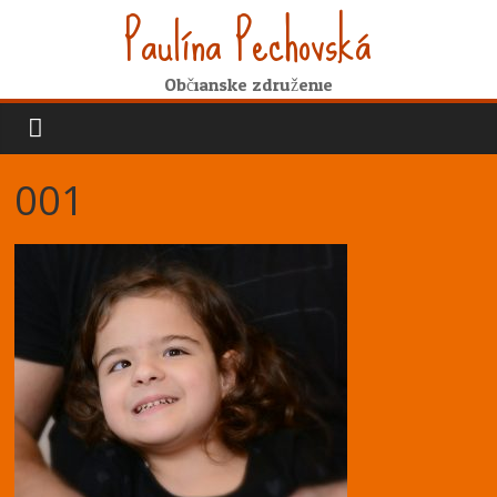
Paulína Pechovská
Občianske združenie
001