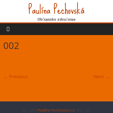
Paulína Pechovská
Občianske združenie
002
← Previous
Next →
[u] -y2k6-
Paulína Pechovská o.z.
-6k2y- [u]